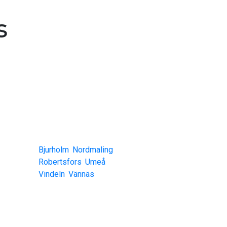
s
The Umeå Region
is
Bjurholm
,
Nordmaling
,
Robertsfors
,
Umeå
,
Vindeln
,
Vännäs