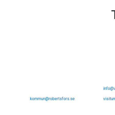
Visit Robertsfors
Th
Robertsfors kommun
Visit 
Storgatan 13
Inform
S-915 81 Robertsfors
info@v
kommun@robertsfors.se
visitu
+46 (0)934-140 00