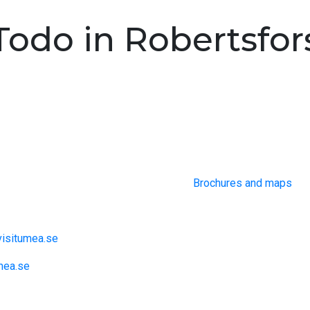
Todo in Robertsfor
e Umeå Region
Information
Umeå
Brochures and maps
ation och inspiration
isitumea.se
mea.se