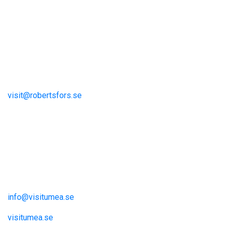
Visit Robertsfors
Robertsfors kommun
Storgatan 13
S-915 81 Robertsfors
visit@robertsfors.se
+ (46)934-140 00
Umeåregionen
Visit Umeå
Information och inspiration
info@visitumea.se
visitumea.se