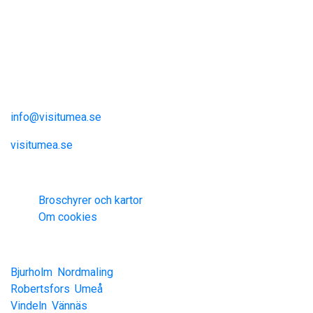
+ (46)934-140 00
Umeåregionen
Visit Umeå
Information och inspiration
info@visitumea.se
visitumea.se
Information
Broschyrer och kartor
Om cookies
Umeåregionen är
Bjurholm
,
Nordmaling
,
Robertsfors
,
Umeå
,
Vindeln
,
Vännäs