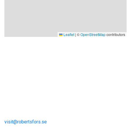
Leaflet
|
©
OpenStreetMap
contributors
Visit Robertsfors
Robertsfors kommun
Storgatan 13
S-915 81 Robertsfors
visit@robertsfors.se