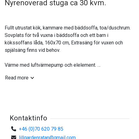
Nyrenoverad stuga ca 30 kvm.
Fullt utrustat kök, kammare med bäddsoffa, toa/duschrum.
Sovplats för två vuxna i bäddsoffa och ett barn i
kökssoffans låda, 160x70 cm, Extrasäng för vuxen och
spjälsäng finns vid behov.
Värme med luftvärmepump och elelement.
Roddbåtar att hyra sommartid, skidspår finns vintertid.
Read more
Utsikt mot Ratans hamn och naturresrvatet Rataskär.
Gästen har med sig sängkläder och handdukar samt städar
själv.
Boendekostnad:
850 kr/natt
Kontaktinfo
5300 kr/vecka
+46 (0)70 620 79 85
lillgardenratan@gmail.com