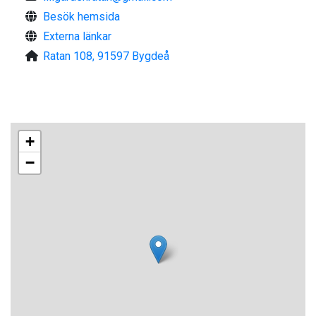
Uthyrare är föreningen Ratans historia.
Besök hemsida
Frågor om bokning endast per e-mail.
Externa länkar
Ratan 108, 91597 Bygdeå
+
−