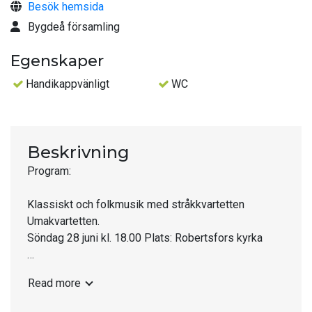
Besök hemsida
Bygdeå församling
Egenskaper
Handikappvänligt
WC
Beskrivning
Program:
Klassiskt och folkmusik med stråkkvartetten
Umakvartetten.
Söndag 28 juni kl. 18.00 Plats: Robertsfors kyrka
Mackan & The Forever Flames
Read more
(Markus Mattsson, Jakob Nilsson & Andreas Öberg)
bjuder på egen rock och country.