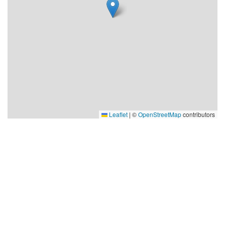
Söndag 2 augusti kl. 18.00 Plats: Överklintens kyrka
Frank med DanSören bjuder på hits från pop- och
rockhistorien.
Söndag 9 augusti kl. 18.00 Plats: Nysätra kyrka
Leaflet
|
©
OpenStreetMap
contributors
Visit Robertsfors
Robertsfors kommun
Storgatan 13