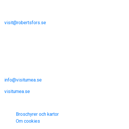
S-915 81 Robertsfors
visit@robertsfors.se
+ (46)934-140 00
Umeåregionen
Visit Umeå
Information och inspiration
info@visitumea.se
visitumea.se
Information
Broschyrer och kartor
Om cookies