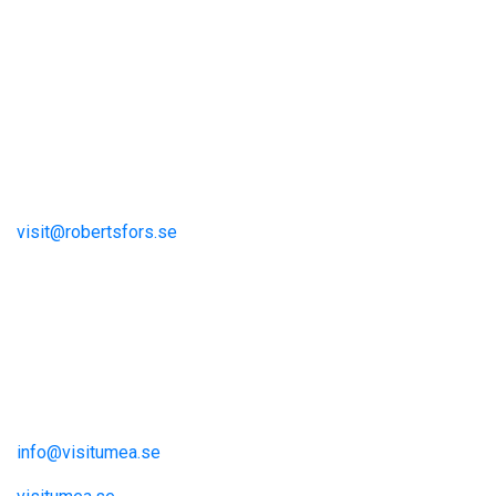
Visit Robertsfors
Robertsfors kommun
Storgatan 13
S-915 81 Robertsfors
visit@robertsfors.se
+ (46)934-140 00
Umeåregionen
Visit Umeå
Information och inspiration
info@visitumea.se