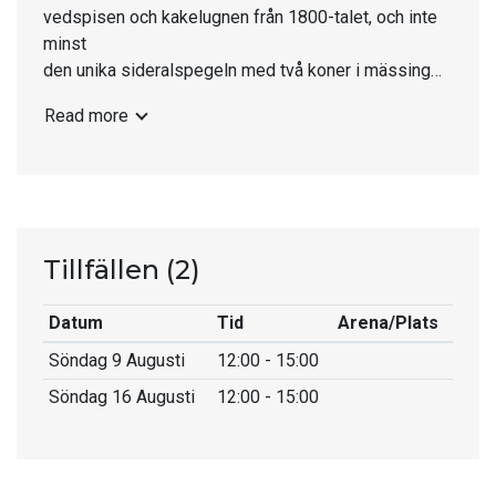
vedspisen och kakelugnen från 1800-talet, och inte
minst
den unika sideralspegeln med två koner i mässing
som
Read more
reflekterar fyrljuset mot havet.
På Ledskär, 1 km söder om Ratans hamn. Bilväg
ända fram.
Navigera till Fyrplats Ratan södra på Google Maps.
Tillfällen
(2)
Datum
Tid
Arena/Plats
Söndag 9 Augusti
12:00 - 15:00
Söndag 16 Augusti
12:00 - 15:00