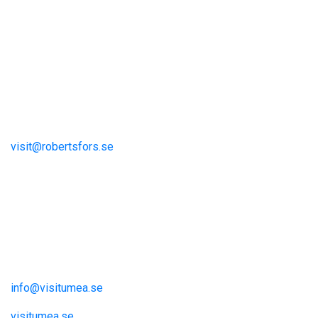
Visit Robertsfors
Robertsfors kommun
Storgatan 13
S-915 81 Robertsfors
visit@robertsfors.se
+ (46)934-140 00
Umeåregionen
Visit Umeå
Information och inspiration
info@visitumea.se
visitumea.se